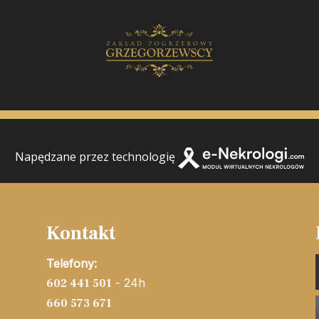
Napędzane przez technologię
Kontakt
Telefony:
- 24h
602 441 501
660 573 671