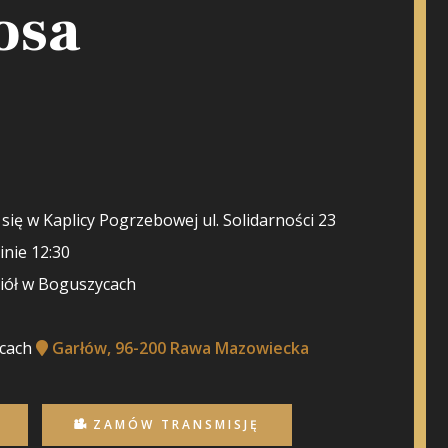
osa
ię w Kaplicy Pogrzebowej ul. Solidarności 23
inie 12:30
ciół w Boguszycach
ycach
Garłów, 96-200 Rawa Mazowiecka
ZAMÓW TRANSMISJĘ