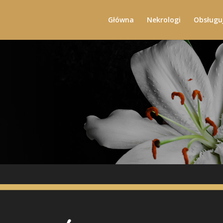
Główna
Nekrologi
Obsługu