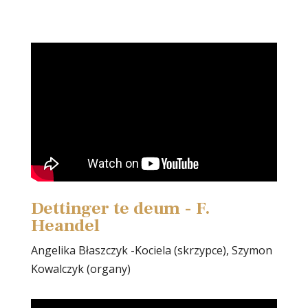
Dettinger te deum - F.
Heandel
Angelika Błaszczyk -Kociela (skrzypce), Szymon
Kowalczyk (organy)