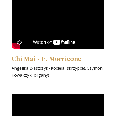
Chi Mai - E. Morricone
Angelika Błaszczyk -Kociela (skrzypce), Szymon
Kowalczyk (organy)