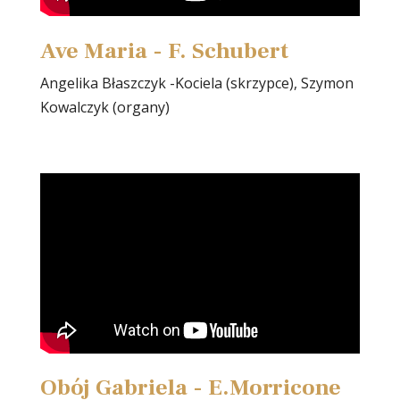
Ave Maria - F. Schubert
Angelika Błaszczyk -Kociela (skrzypce), Szymon
Kowalczyk (organy)
Obój Gabriela - E.Morricone