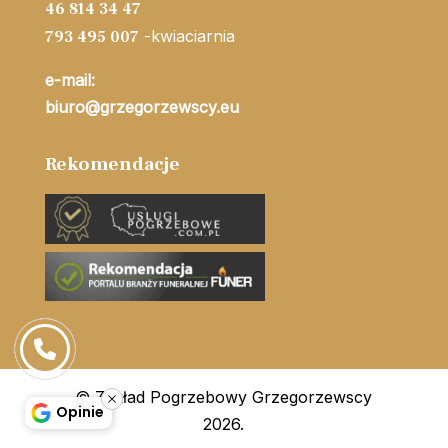
46 814 34 47
-kwiaciarnia
793 495 007
e-mail:
biuro@grzegorzewscy.eu
Rekomendacje
© Zakład Pogrzebowy Grzegorzewscy
Opinie
2026.