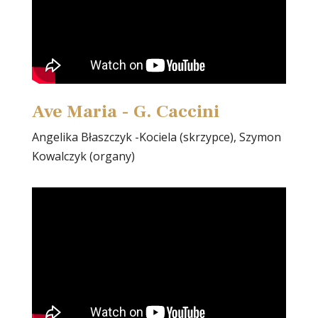
Ave Maria - G. Caccini
Angelika Błaszczyk -Kociela (skrzypce), Szymon
Kowalczyk (organy)