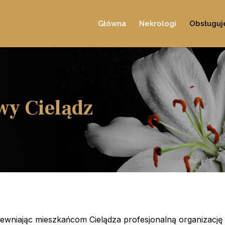
Główna
Nekrologi
Obsługu
wy Cielądz
wniając mieszkańcom Cielądza profesjonalną organizację