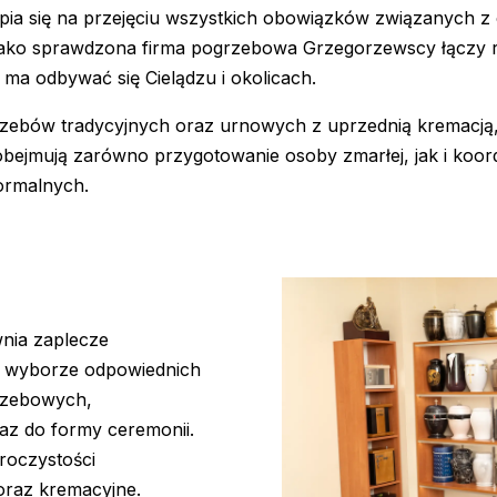
kupia się na przejęciu wszystkich obowiązków związanych 
ako sprawdzona firma pogrzebowa Grzegorzewscy łączy rz
 ma odbywać się Cielądzu i okolicach.
rzebów tradycyjnych oraz urnowych z uprzednią kremacją, 
bejmują zarówno przygotowanie osoby zmarłej, jak i koor
ormalnych.
ia zaplecze
w wyborze odpowiednich
rzebowych,
az do formy ceremonii.
roczystości
oraz kremacyjne.