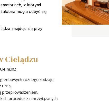
ematoriach, z którymi
 żałobna mogła odbyć się
lądza znajduje się przy
w Cielądzu
je m.in.:
ogrzebowych różnego rodzaju,
z urną,
jej przeprowadzeniem,
lkich procedur z nim związanych,