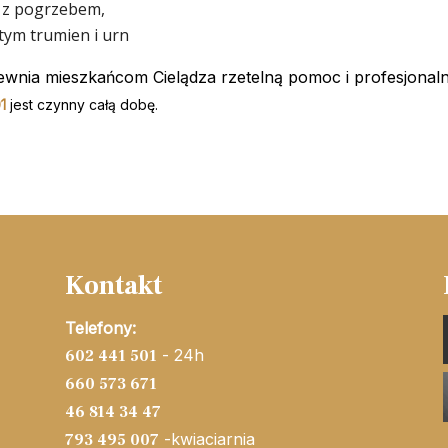
 z pogrzebem,
tym trumien i urn
nia mieszkańcom Cielądza rzetelną pomoc i profesjonaln
01
jest czynny całą dobę.
Kontakt
Telefony:
- 24h
602 441 501
660 573 671
46 814 34 47
-kwiaciarnia
793 495 007