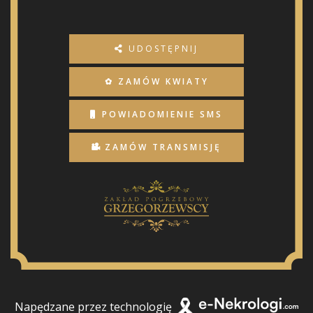
UDOSTĘPNIJ
✿ ZAMÓW KWIATY
POWIADOMIENIE SMS
ZAMÓW TRANSMISJĘ
Napędzane przez technologię